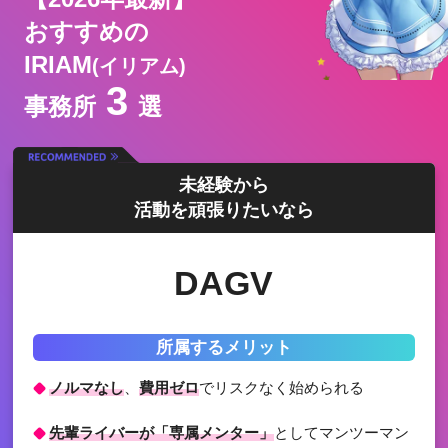
おすすめの
IRIAM
(イリアム)
3
事務所
選
未経験から
活動を頑張りたいなら
DAGV
所属するメリット
ノルマなし
、
費用ゼロ
でリスクなく始められる
先輩ライバーが「専属メンター」
としてマンツーマン