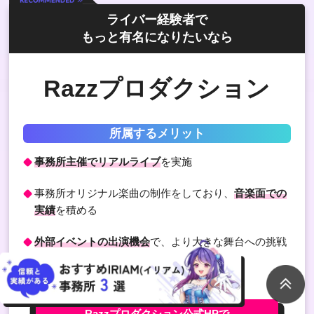
ライバー経験者で
もっと有名になりたいなら
Razzプロダクション
所属するメリット
事務所主催でリアルライブ
を実施
事務所オリジナル楽曲の制作をしており、
音楽面での
実績
を積める
外部イベントの出演機会
で、より大きな舞台への挑戦
できる
Razzプロダクション公式
HPで