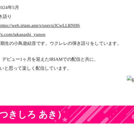
2024年5月
き語り
https://web.iriam.app/s/user/q3CwLLRNH6
//x.com/takanashi_yunon
属5期生の小鳥遊結音です。ウクレレの弾き語りをしています。
デビュー1ヶ月を迎えたIRIAMでの配信と共に、
いと思って楽しく配信しています。
つきしろ あき）