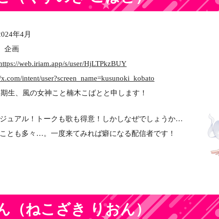
2024年4月
、企画
https://web.iriam.app/s/user/HjLTPkzBUY
://x.com/intent/user?screen_name=kusunoki_kobato
属5期生、風の女神こと楠木こばとと申します！
ジュアル！トークも歌も得意！しかしなぜでしょうか…
ことも多々…。一度来てみれば癖になる配信者です！
ん
（ねこざき りおん）