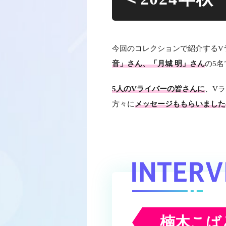
今回のコレクションで紹介するV
音」さん、「月城 明」さん
の5名
5人のVライバーの皆さんに
、V
方々に
メッセージももらいました
楠木こば