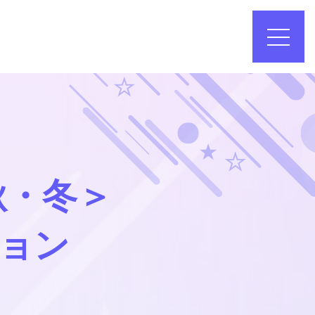
秋・冬＞
ョン