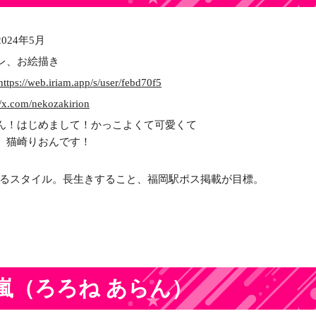
2024年5月
レ、お絵描き
https://web.iriam.app/s/user/febd70f5
//x.com/nekozakirion
ん！はじめまして！かっこよくて可愛くて
、猫崎りおんです！
るスタイル。長生きすること、福岡駅ポス掲載が目標。
嵐
（ろろね あらん）