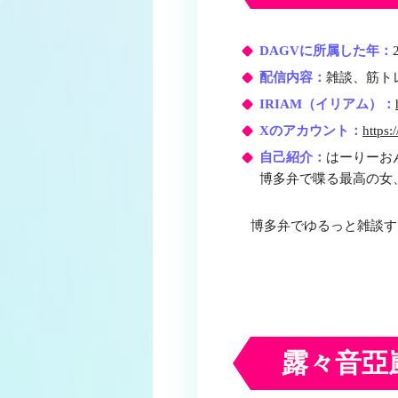
DAGVに所属した年：
配信内容：
雑談、筋ト
IRIAM（イリアム）：
Xのアカウント：
https:
自己紹介：
はーりーお
博多弁で喋る最高の女
博多弁でゆるっと雑談す
露々音亞