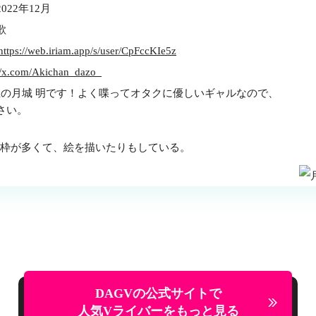
2022年12月
歌
https://web.iriam.app/s/user/CpFccKIe5z
://x.com/Akichan_dazo_
期生の月城 明です！よく喋ってオタクに優しいギャルなので、
さい。
歌枠が多くて、絵を描いたりもしている。
DAGVの公式サイトで
人気Vライバーを
もっと見る