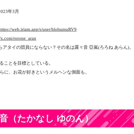
2023年3月
https://web.iriam.app/s/user/hlohumuRV9
//x.com/rorone_aran
らアタイの団員にならない？その名は露々音 亞嵐(ろろね あらん)。
なることを目標としている。
らに、お花が好きというメルヘンな側面も。
結音
（たかなし ゆのん）