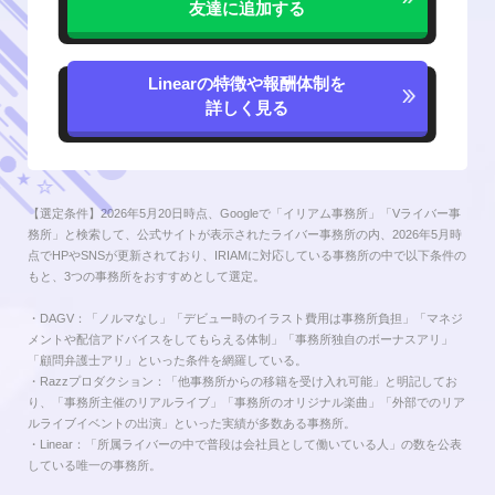
友達に追加する
Linearの特徴や報酬体制を
詳しく見る
【選定条件】2026年5月20日時点、Googleで「イリアム事務所」「Vライバー事
務所」と検索して、公式サイトが表示されたライバー事務所の内、2026年5月時
点でHPやSNSが更新されており、IRIAMに対応している事務所の中で以下条件の
もと、3つの事務所をおすすめとして選定。
・DAGV：「ノルマなし」「デビュー時のイラスト費用は事務所負担」「マネジ
メントや配信アドバイスをしてもらえる体制」「事務所独自のボーナスアリ」
「顧問弁護士アリ」といった条件を網羅している。
・Razzプロダクション：「他事務所からの移籍を受け入れ可能」と明記してお
り、「事務所主催のリアルライブ」「事務所のオリジナル楽曲」「外部でのリア
ルライブイベントの出演」といった実績が多数ある事務所。
・Linear：「所属ライバーの中で普段は会社員として働いている人」の数を公表
している唯一の事務所。