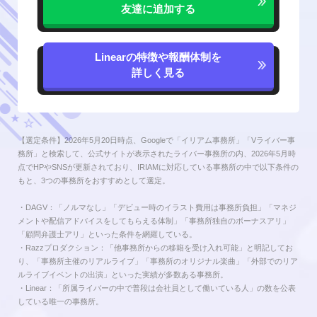
友達に追加する
Linearの特徴や報酬体制を
詳しく見る
【選定条件】2026年5月20日時点、Googleで「イリアム事務所」「Vライバー事
務所」と検索して、公式サイトが表示されたライバー事務所の内、2026年5月時
点でHPやSNSが更新されており、IRIAMに対応している事務所の中で以下条件の
もと、3つの事務所をおすすめとして選定。
・DAGV：「ノルマなし」「デビュー時のイラスト費用は事務所負担」「マネジ
メントや配信アドバイスをしてもらえる体制」「事務所独自のボーナスアリ」
「顧問弁護士アリ」といった条件を網羅している。
・Razzプロダクション：「他事務所からの移籍を受け入れ可能」と明記してお
り、「事務所主催のリアルライブ」「事務所のオリジナル楽曲」「外部でのリア
ルライブイベントの出演」といった実績が多数ある事務所。
・Linear：「所属ライバーの中で普段は会社員として働いている人」の数を公表
している唯一の事務所。